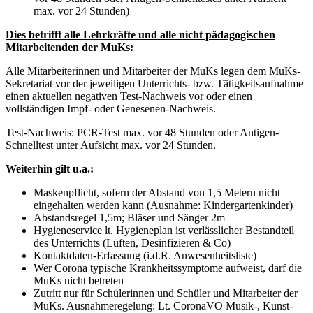
max. vor 24 Stunden)
Dies betrifft alle Lehrkräfte und alle nicht pädagogischen
Mitarbeitenden der MuKs:
Alle Mitarbeiterinnen und Mitarbeiter der MuKs legen dem MuKs-
Sekretariat vor der jeweiligen Unterrichts- bzw. Tätigkeitsaufnahme
einen aktuellen negativen Test-Nachweis vor oder einen
vollständigen Impf- oder Genesenen-Nachweis.
Test-Nachweis: PCR-Test max. vor 48 Stunden oder Antigen-
Schnelltest unter Aufsicht max. vor 24 Stunden.
Weiterhin gilt u.a.:
Maskenpflicht, sofern der Abstand von 1,5 Metern nicht
eingehalten werden kann (Ausnahme: Kindergartenkinder)
Abstandsregel 1,5m; Bläser und Sänger 2m
Hygieneservice lt. Hygieneplan ist verlässlicher Bestandteil
des Unterrichts (Lüften, Desinfizieren & Co)
Kontaktdaten-Erfassung (i.d.R. Anwesenheitsliste)
Wer Corona typische Krankheitssymptome aufweist, darf die
MuKs nicht betreten
Zutritt nur für Schülerinnen und Schüler und Mitarbeiter der
MuKs. Ausnahmeregelung: Lt. CoronaVO Musik-, Kunst-