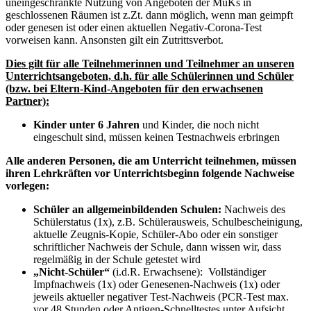
uneingeschränkte Nutzung von Angeboten der MuKs in
geschlossenen Räumen ist z.Zt. dann möglich, wenn man geimpft
oder genesen ist oder einen aktuellen Negativ-Corona-Test
vorweisen kann. Ansonsten gilt ein Zutrittsverbot.
Dies gilt für alle Teilnehmerinnen und Teilnehmer an unseren
Unterrichtsangeboten, d.h. für alle Schülerinnen und Schüler
(bzw. bei Eltern-Kind-Angeboten für den erwachsenen
Partner):
Kinder unter 6 Jahren
und Kinder, die noch nicht
eingeschult sind, müssen keinen Testnachweis erbringen
Alle anderen Personen, die am Unterricht teilnehmen, müssen
ihren Lehrkräften vor Unterrichtsbeginn folgende Nachweise
vorlegen:
Schüler an allgemeinbildenden Schulen:
Nachweis des
Schülerstatus (1x), z.B. Schülerausweis, Schulbescheinigung,
aktuelle Zeugnis-Kopie, Schüler-Abo oder ein sonstiger
schriftlicher Nachweis der Schule, dann wissen wir, dass
regelmäßig in der Schule getestet wird
„Nicht-Schüler“
(i.d.R. Erwachsene): Vollständiger
Impfnachweis (1x) oder Genesenen-Nachweis (1x) oder
jeweils aktueller negativer Test-Nachweis (PCR-Test max.
vor 48 Stunden oder Antigen-Schnelltestes unter Aufsicht