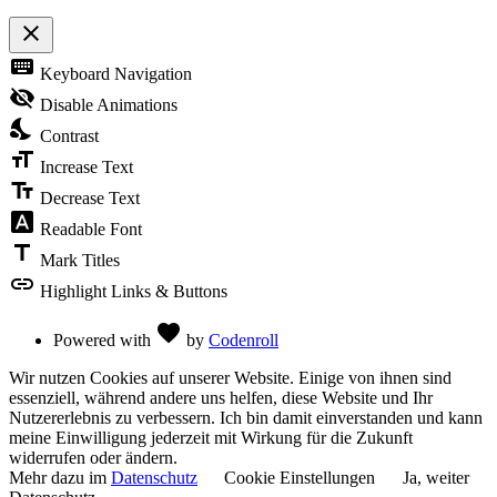
close
Toggle
keyboard
Keyboard Navigation
the
visibility
visibility_off
Disable Animations
of
nights_stay
the
Contrast
Accessibility
format_size
Toolbar
Increase Text
text_fields
Decrease Text
font_download
Readable Font
title
Mark Titles
link
Highlight Links & Buttons
Love
favorite
Powered with
by
Codenroll
Wir nutzen Cookies auf unserer Website. Einige von ihnen sind
essenziell, während andere uns helfen, diese Website und Ihr
Nutzererlebnis zu verbessern. Ich bin damit einverstanden und kann
meine Einwilligung jederzeit mit Wirkung für die Zukunft
widerrufen oder ändern.
Mehr dazu im
Datenschutz
Cookie Einstellungen
Ja, weiter