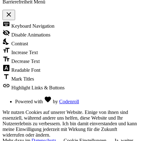
Barrierefreiheit Menü
close
Toggle
keyboard
Keyboard Navigation
the
visibility
visibility_off
Disable Animations
of
nights_stay
the
Contrast
Accessibility
format_size
Toolbar
Increase Text
text_fields
Decrease Text
font_download
Readable Font
title
Mark Titles
link
Highlight Links & Buttons
Love
favorite
Powered with
by
Codenroll
Wir nutzen Cookies auf unserer Website. Einige von ihnen sind
essenziell, während andere uns helfen, diese Website und Ihr
Nutzererlebnis zu verbessern. Ich bin damit einverstanden und kann
meine Einwilligung jederzeit mit Wirkung für die Zukunft
widerrufen oder ändern.
Mehr dazu im
Datenschutz
Cookie Einstellungen
Ja, weiter