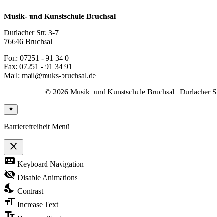
Musik- und Kunstschule Bruchsal
Durlacher Str. 3-7
76646 Bruchsal
Fon: 07251 - 91 34 0
Fax: 07251 - 91 34 91
Mail: mail@muks-bruchsal.de
© 2026 Musik- und Kunstschule Bruchsal | Durlacher Str
Barrierefreiheit Menü
close
Toggle
keyboard
Keyboard Navigation
the
visibility
visibility_off
Disable Animations
of
nights_stay
the
Contrast
Accessibility
format_size
Toolbar
Increase Text
text_fields