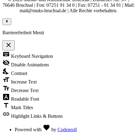
76646 Bruchsal | Fon: 07251 91 34 0 | Fax: 07251 - 91 34 91 | Mail:
mail@muks-bruchsal.de | Alle Rechte vorbehalten.
Barrierefreiheit Menü
close
Toggle
keyboard
Keyboard Navigation
the
visibility
visibility_off
Disable Animations
of
nights_stay
the
Contrast
Accessibility
format_size
Toolbar
Increase Text
text_fields
Decrease Text
font_download
Readable Font
title
Mark Titles
link
Highlight Links & Buttons
Love
favorite
Powered with
by
Codenroll