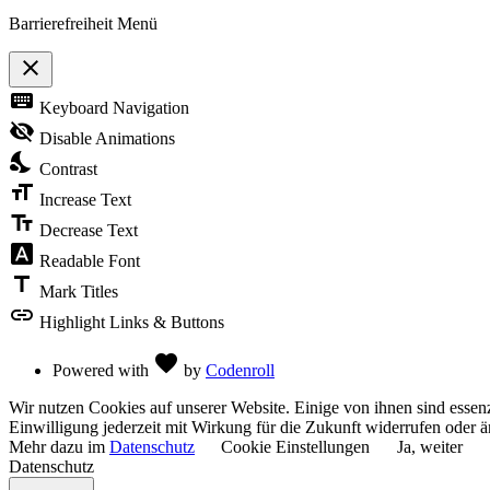
Barrierefreiheit Menü
close
Toggle
keyboard
Keyboard Navigation
the
visibility
visibility_off
Disable Animations
of
nights_stay
the
Contrast
Accessibility
format_size
Toolbar
Increase Text
text_fields
Decrease Text
font_download
Readable Font
title
Mark Titles
link
Highlight Links & Buttons
Love
favorite
Powered with
by
Codenroll
Wir nutzen Cookies auf unserer Website. Einige von ihnen sind essenz
Einwilligung jederzeit mit Wirkung für die Zukunft widerrufen oder ä
Mehr dazu im
Datenschutz
Cookie Einstellungen
Ja, weiter
Datenschutz