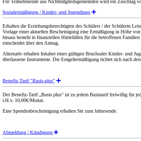
Für Teilnehmende aus Nichtmitgliedsgemeinden wird ein Zuschlag vo
Expand
Sozialermäßigung / Kinder- und Jugendpass
Erhalten die Erziehungsberechtigten des Schülers / der Schülerin Le
Vorlage einer aktuellen Bescheinigung eine Ermäßigung in Höhe von 
hinaus besteht in finanziellen Härtefällen für die betroffenen Famil
entscheidet über den Antrag.
Alternativ erhalten Inhaber eines gültigen Bruchsaler Kinder- und Ju
überlassene Instrumente. Die Entgeltermäßigung richtet sich nach den
Expand
Benefiz-Tarif "Basis-plus"
Der Benefiz-Tarif „Basis plus“ ist zu jedem Basistarif freiwillig für
i.H.v. 10,00€/Monat.
Eine Spendenbescheinigung erhalten Sie zum Jahresende.
Expand
Abmeldung / Kündigung