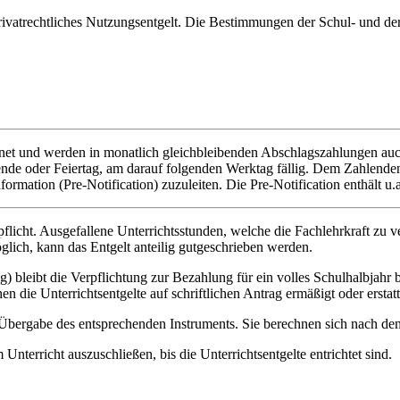
privatrechtliches Nutzungsentgelt. Die Bestimmungen der Schul- und d
chnet und werden in monatlich gleichbleibenden Abschlagszahlungen auc
de oder Feiertag, am darauf folgenden Werktag fällig. Dem Zahlenden i
rmation (Pre-Notification) zuzuleiten. Die Pre-Notification enthält u.a
flicht. Ausgefallene Unterrichtsstunden, welche die Fachlehrkraft zu v
glich, kann das Entgelt anteilig gutgeschrieben werden.
g) bleibt die Verpflichtung zur Bezahlung für ein volles Schulhalbjahr
en die Unterrichtsentgelte auf schriftlichen Antrag ermäßigt oder erstat
r Übergabe des entsprechenden Instruments. Sie berechnen sich nach 
nterricht auszuschließen, bis die Unterrichtsentgelte entrichtet sind.