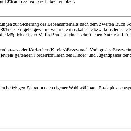
n 10% auf das reguläre Entgelt erhoben.
istungen zur Sicherung des Lebensunterhalts nach dem Zweiten Buch Soz
80% der Entgelte gewährt, wenn die musikalische bzw. künstlerische B
ien die Möglichkeit, der MuKs Bruchsal einen schriftlichen Antrag auf 
gendpasses oder Karlsruher (Kinder-)Passes nach Vorlage des Passes ei
 jeweils geltenden Förderrichtlinien des Kinder- und Jugendpasses der 
 jeden beliebigen Zeitraum nach eigener Wahl wählbar. „Basis plus“ ents