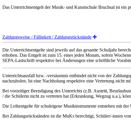
Das Unterrichtsentgelt der Musik- und Kunstschule Bruchsal ist ein 
Expand
Zahlungsweise / Fälligkeit / Zahlungsrückstände
Die Unterrichtsentgelte sind jeweils auf das gesamte Schuljahr bere
erhoben. Das Entgelt ist zum 15. eines jeden Monats, sofern Wochenen
SEPA-Lastschrift respektive bei Änderungen eine schriftliche Vorabinfo
Unterrichtsausfall bzw. -versäumnis entbindet nicht von der Zahlungsp
nachzuholen. Ist eine Nachholung respektive eine Vertretung nicht mö
Bei vorzeitiger Beendigung des Unterrichts (z.B. Austritt, Beurlaubun
/ die Schülerin nicht zu vertreten hat (Erkrankung, Wegzug u.a.), könn
Die Leihentgelte für schuleigene Musikinstrumente entstehen mit de
Bei Zahlungsrückständen ist die MuKs berechtigt, Schüler/-innen vom U