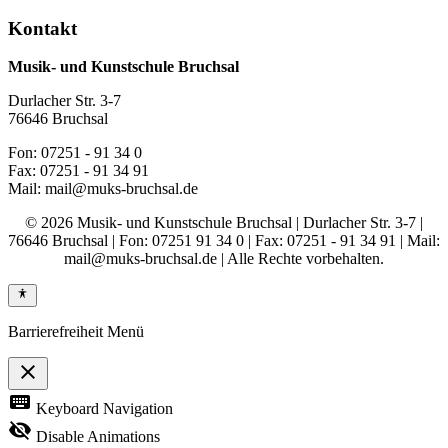
Kontakt
Musik- und Kunstschule Bruchsal
Durlacher Str. 3-7
76646 Bruchsal
Fon: 07251 - 91 34 0
Fax: 07251 - 91 34 91
Mail: mail@muks-bruchsal.de
© 2026 Musik- und Kunstschule Bruchsal | Durlacher Str. 3-7 |
76646 Bruchsal | Fon: 07251 91 34 0 | Fax: 07251 - 91 34 91 | Mail:
mail@muks-bruchsal.de | Alle Rechte vorbehalten.
Barrierefreiheit Menü
close
Toggle
keyboard
Keyboard Navigation
the
visibility
visibility_off
Disable Animations
of