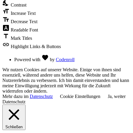
nights_stay
the
Contrast
Accessibility
format_size
Toolbar
Increase Text
text_fields
Decrease Text
font_download
Readable Font
title
Mark Titles
link
Highlight Links & Buttons
Love
favorite
Powered with
by
Codenroll
Wir nutzen Cookies auf unserer Website. Einige von ihnen sind
essenziell, während andere uns helfen, diese Website und Ihr
Nutzererlebnis zu verbessern. Ich bin damit einverstanden und kann
meine Einwilligung jederzeit mit Wirkung für die Zukunft
widerrufen oder ändern.
Mehr dazu im
Datenschutz
Cookie Einstellungen
Ja, weiter
Datenschutz
Schließen