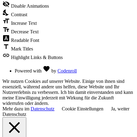
visibility
visibility_off
Disable Animations
of
nights_stay
the
Contrast
Accessibility
format_size
Toolbar
Increase Text
text_fields
Decrease Text
font_download
Readable Font
title
Mark Titles
link
Highlight Links & Buttons
Love
favorite
Powered with
by
Codenroll
Wir nutzen Cookies auf unserer Website. Einige von ihnen sind
essenziell, während andere uns helfen, diese Website und Ihr
Nutzererlebnis zu verbessern. Ich bin damit einverstanden und kann
meine Einwilligung jederzeit mit Wirkung für die Zukunft
widerrufen oder ändern.
Mehr dazu im
Datenschutz
Cookie Einstellungen
Ja, weiter
Datenschutz