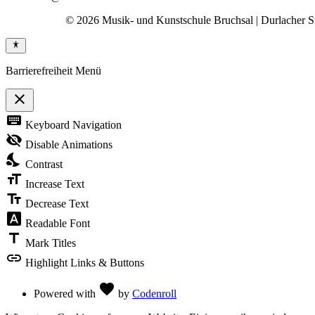
© 2026 Musik- und Kunstschule Bruchsal | Durlacher Str
Barrierefreiheit Menü
close
Toggle
keyboard
Keyboard Navigation
the
visibility
visibility_off
Disable Animations
of
nights_stay
the
Contrast
Accessibility
format_size
Toolbar
Increase Text
text_fields
Decrease Text
font_download
Readable Font
title
Mark Titles
link
Highlight Links & Buttons
Love
favorite
Powered with
by
Codenroll