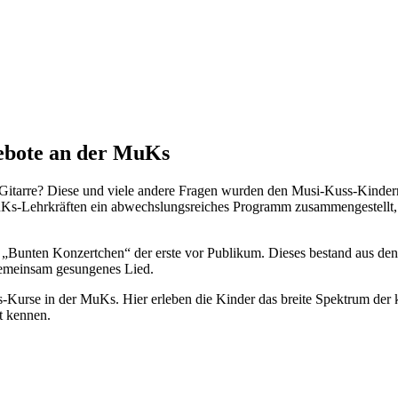
gebote an der MuKs
e Gitarre? Diese und viele andere Fragen wurden den Musi-Kuss-Kind
Ks-Lehrkräften ein abwechslungsreiches Programm zusammengestellt, 
m „Bunten Konzertchen“ der erste vor Publikum. Dieses bestand aus de
gemeinsam gesungenes Lied.
rse in der MuKs. Hier erleben die Kinder das breite Spektrum der kl
t kennen.