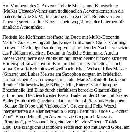
Am Vorabend des 2. Advents lud die Musik- und Kunstschule
(MuKs) Ubstadt-Weiher zum traditionellen Adventskonzert in die
malerische Alte St. Martinskirche nach Zeutern. Bereits vor dem
Eingang sorgte sanfter Kerzenschein wegsäumender Laternen für
sinnliche Atmosphäre.
Flötistin Ida Kleffmann eröffnete im Duett mit MuKs-Dozentin
Martina Zoz schwungvoll das Konzert mit „Santa Claus is coming
to town“. Die innige Darbietung von „Inmitten der Nacht“ versetzte
das Publikum gleich zu Beginn in festliche Stimmung. Aurelia
Sieber verzauberte das Publikum mit ihrem beeindruckend sicheren
Harfenspiel, sowohl einfühlsam im Duett mit Klarinette als auch
souverän solistisch mit zwei weihnachtlichen Weisen. Elias Meister
(Gitarre) und Lukas Meister am Saxophon sorgten im brüderlich
harmonischen Zusammenspiel mit John Marks‘ „Rudolf das kleine
Rentier“ für beschwingte Klänge. Mit „Entrée“ von Giuseppe
Brescianello ließ Elias durch einfühlsam barocke Gitarrenklänge
aufhorchen. Die Geschwister Pascal Bader an der Oboe und Niklas
Bader (Violoncello) beeindruckten mit dem 4. Satz aus Heinichens
„Sonate für Oboe und Violoncello“. Gregor und Felix Wetzel
interpretierten als Klarinettenduo Georg Friedrich Händels „Tochter
Zion“. Einen lebendigen Akzent setzte Gregor mit Mozarts
„Rondino“, professionell begleitet von Klavier-Dozent Toshiki
Esau. Die klangliche Bandbreite setzte sich fort mit David Göbel am