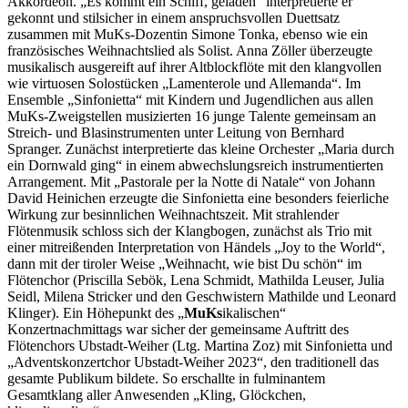
Akkordeon. „Es kommt ein Schiff, geladen“ interpretierte er
gekonnt und stilsicher in einem anspruchsvollen Duettsatz
zusammen mit MuKs-Dozentin Simone Tonka, ebenso wie ein
französisches Weihnachtslied als Solist. Anna Zöller überzeugte
musikalisch ausgereift auf ihrer Altblockflöte mit den klangvollen
wie virtuosen Solostücken „Lamenterole und Allemanda“. Im
Ensemble „Sinfonietta“ mit Kindern und Jugendlichen aus allen
MuKs-Zweigstellen musizierten 16 junge Talente gemeinsam an
Streich- und Blasinstrumenten unter Leitung von Bernhard
Spranger. Zunächst interpretierte das kleine Orchester „Maria durch
ein Dornwald ging“ in einem abwechslungsreich instrumentierten
Arrangement. Mit „Pastorale per la Notte di Natale“ von Johann
David Heinichen erzeugte die Sinfonietta eine besonders feierliche
Wirkung zur besinnlichen Weihnachtszeit. Mit strahlender
Flötenmusik schloss sich der Klangbogen, zunächst als Trio mit
einer mitreißenden Interpretation von Händels „Joy to the World“,
dann mit der tiroler Weise „Weihnacht, wie bist Du schön“ im
Flötenchor (Priscilla Sebök, Lena Schmidt, Mathilda Leuser, Julia
Seidl, Milena Stricker und den Geschwistern Mathilde und Leonard
Klinger). Ein Höhepunkt des „
MuKs
ikalischen“
Konzertnachmittags war sicher der gemeinsame Auftritt des
Flötenchors Ubstadt-Weiher (Ltg. Martina Zoz) mit Sinfonietta und
„Adventskonzertchor Ubstadt-Weiher 2023“, den traditionell das
gesamte Publikum bildete. So erschallte in fulminantem
Gesamtklang aller Anwesenden „Kling, Glöckchen,