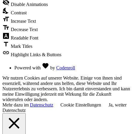
visibility
visibility_off
Disable Animations
of
nights_stay
the
Contrast
Accessibility
format_size
Toolbar
Increase Text
text_fields
Decrease Text
font_download
Readable Font
title
Mark Titles
link
Highlight Links & Buttons
Love
favorite
Powered with
by
Codenroll
Wir nutzen Cookies auf unserer Website. Einige von ihnen sind
essenziell, während andere uns helfen, diese Website und Ihr
Nutzererlebnis zu verbessern. Ich bin damit einverstanden und kann
meine Einwilligung jederzeit mit Wirkung für die Zukunft
widerrufen oder ändern.
Mehr dazu im
Datenschutz
Cookie Einstellungen
Ja, weiter
Datenschutz