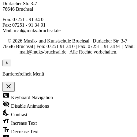
Durlacher Str. 3-7
76646 Bruchsal
Fon: 07251 - 91 34 0
Fax: 07251 - 91 34 91
Mail: mail@muks-bruchsal.de
© 2026 Musik- und Kunstschule Bruchsal | Durlacher Str. 3-7 |
76646 Bruchsal | Fon: 07251 91 34 0 | Fax: 07251 - 91 34 91 | Mail:
mail@muks-bruchsal.de | Alle Rechte vorbehalten.
Barrierefreiheit Menü
close
Toggle
keyboard
Keyboard Navigation
the
visibility
visibility_off
Disable Animations
of
nights_stay
the
Contrast
Accessibility
format_size
Toolbar
Increase Text
text_fields
Decrease Text