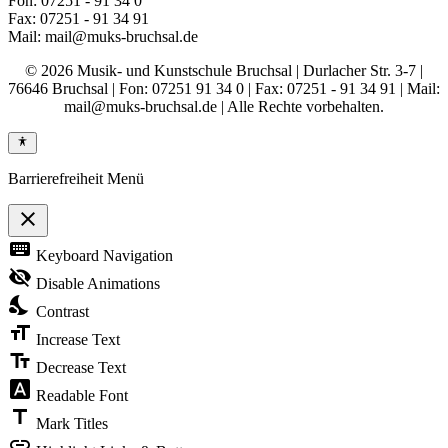
Fon: 07251 - 91 34 0
Fax: 07251 - 91 34 91
Mail: mail@muks-bruchsal.de
© 2026 Musik- und Kunstschule Bruchsal | Durlacher Str. 3-7 |
76646 Bruchsal | Fon: 07251 91 34 0 | Fax: 07251 - 91 34 91 | Mail:
mail@muks-bruchsal.de | Alle Rechte vorbehalten.
Barrierefreiheit Menü
close
Toggle
keyboard
Keyboard Navigation
the
visibility
visibility_off
Disable Animations
of
nights_stay
the
Contrast
Accessibility
format_size
Toolbar
Increase Text
text_fields
Decrease Text
font_download
Readable Font
title
Mark Titles
link