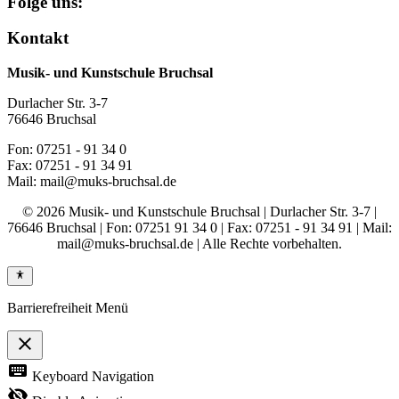
Folge uns:
Kontakt
Musik- und Kunstschule Bruchsal
Durlacher Str. 3-7
76646 Bruchsal
Fon: 07251 - 91 34 0
Fax: 07251 - 91 34 91
Mail: mail@muks-bruchsal.de
© 2026 Musik- und Kunstschule Bruchsal | Durlacher Str. 3-7 |
76646 Bruchsal | Fon: 07251 91 34 0 | Fax: 07251 - 91 34 91 | Mail:
mail@muks-bruchsal.de | Alle Rechte vorbehalten.
Barrierefreiheit Menü
close
Toggle
keyboard
Keyboard Navigation
the
visibility
visibility_off