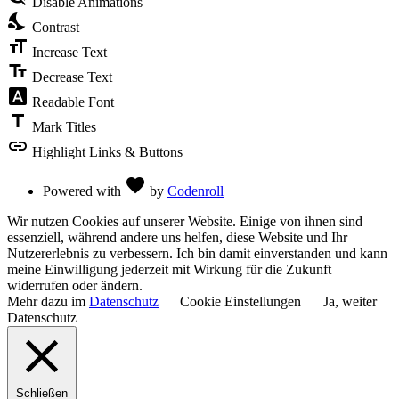
Disable Animations
of
nights_stay
the
Contrast
Accessibility
format_size
Toolbar
Increase Text
text_fields
Decrease Text
font_download
Readable Font
title
Mark Titles
link
Highlight Links & Buttons
Love
favorite
Powered with
by
Codenroll
Wir nutzen Cookies auf unserer Website. Einige von ihnen sind
essenziell, während andere uns helfen, diese Website und Ihr
Nutzererlebnis zu verbessern. Ich bin damit einverstanden und kann
meine Einwilligung jederzeit mit Wirkung für die Zukunft
widerrufen oder ändern.
Mehr dazu im
Datenschutz
Cookie Einstellungen
Ja, weiter
Datenschutz
Schließen