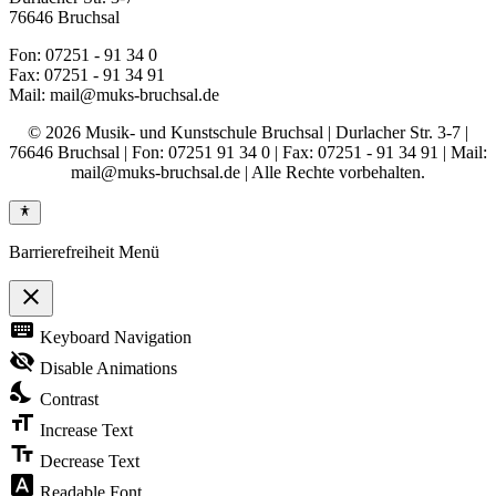
76646 Bruchsal
Fon: 07251 - 91 34 0
Fax: 07251 - 91 34 91
Mail: mail@muks-bruchsal.de
© 2026 Musik- und Kunstschule Bruchsal | Durlacher Str. 3-7 |
76646 Bruchsal | Fon: 07251 91 34 0 | Fax: 07251 - 91 34 91 | Mail:
mail@muks-bruchsal.de | Alle Rechte vorbehalten.
Barrierefreiheit Menü
close
Toggle
keyboard
Keyboard Navigation
the
visibility
visibility_off
Disable Animations
of
nights_stay
the
Contrast
Accessibility
format_size
Toolbar
Increase Text
text_fields
Decrease Text
font_download
Readable Font