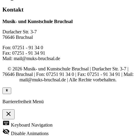
Kontakt
Musik- und Kunstschule Bruchsal
Durlacher Str. 3-7
76646 Bruchsal
Fon: 07251 - 91 34 0
Fax: 07251 - 91 34 91
Mail: mail@muks-bruchsal.de
© 2026 Musik- und Kunstschule Bruchsal | Durlacher Str. 3-7 |
76646 Bruchsal | Fon: 07251 91 34 0 | Fax: 07251 - 91 34 91 | Mail:
mail@muks-bruchsal.de | Alle Rechte vorbehalten.
Barrierefreiheit Menü
close
Toggle
keyboard
Keyboard Navigation
the
visibility
visibility_off
Disable Animations
of