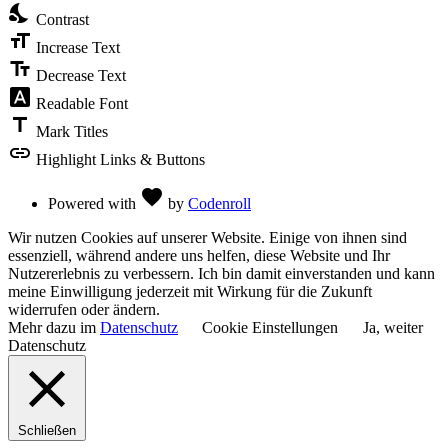
nights_stay
the
Contrast
Accessibility
format_size
Toolbar
Increase Text
text_fields
Decrease Text
font_download
Readable Font
title
Mark Titles
link
Highlight Links & Buttons
Love
favorite
Powered with
by
Codenroll
Wir nutzen Cookies auf unserer Website. Einige von ihnen sind
essenziell, während andere uns helfen, diese Website und Ihr
Nutzererlebnis zu verbessern. Ich bin damit einverstanden und kann
meine Einwilligung jederzeit mit Wirkung für die Zukunft
widerrufen oder ändern.
Mehr dazu im
Datenschutz
Cookie Einstellungen
Ja, weiter
Datenschutz
Schließen