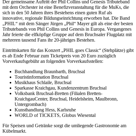
Der gemeinsame Auftritt der Phil Collins und Genesis Tributeband
mit dem Orchester ist eine Benefizveranstaltung für die MuKs, die
sich in den 50 Jahren ihres Bestehens einen guten Ruf als
innovative, regionale Bildungseinrichtung erworben hat. Die Band
„PHIL“ mit dem Sänger Jürgen „Phil“ Mayer gilt als eine der besten
Tributebands von Phil Collins und Genesis in Europa. Vergangenes
Jahr feierte die elfköpfige Gruppe auf dem Bruchsaler Flugplatz mit
mehreren tausend Fans ihr 20-jähriges Bestehen.
Eintrittskarten für das Konzert „PHIL goes Classic“ (Stehplätze) gibt
es ab Ende Februar zum Ticketpreis von 20 Euro zuzüglich
Vorverkaufsgebühr an folgenden Vorverkaufsstellen:
Buchhandlung Braunbarth, Bruchsal
Touristinformation Bruchsal
Musikhaus Schlaile, Bruchsal
Sparkasse Kraichgau, Kundenzentrum Bruchsal
Volksbank Bruchsal-Bretten (Filialen Bretten-
KraichgauCenter, Bruchsal, Heidelsheim, Maulbronn,
Untergrombach)
Kunsthandlung Hess, Karlsruhe
WORLD of TICKETS, Globus Wiesental
Für Speisen und Getränke sorgt die umliegende Gastronomie am
Kübelmarkt.