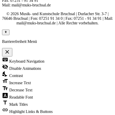
Fax: 07251 - 91 34 91
Mail: mail@muks-bruchsal.de
© 2026 Musik- und Kunstschule Bruchsal | Durlacher Str. 3-7 |
76646 Bruchsal | Fon: 07251 91 34 0 | Fax: 07251 - 91 34 91 | Mail:
mail@muks-bruchsal.de | Alle Rechte vorbehalten.
Barrierefreiheit Menü
close
Toggle
keyboard
Keyboard Navigation
the
visibility
visibility_off
Disable Animations
of
nights_stay
the
Contrast
Accessibility
format_size
Toolbar
Increase Text
text_fields
Decrease Text
font_download
Readable Font
title
Mark Titles
link
Highlight Links & Buttons