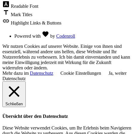
font_download
Readable Font
title
Mark Titles
link
Highlight Links & Buttons
Love
favorite
Powered with
by
Codenroll
Wir nutzen Cookies auf unserer Website. Einige von ihnen sind
essenziell, während andere uns helfen, diese Website und Ihr
Nutzererlebnis zu verbessern. Ich bin damit einverstanden und kann
meine Einwilligung jederzeit mit Wirkung für die Zukunft
widerrufen oder ändern.
Mehr dazu im
Datenschutz
Cookie Einstellungen
Ja, weiter
Datenschutz
Schließen
Übersicht über den Datenschutz
Diese Website verwendet Cookies, um Ihr Erlebnis beim Navigieren
durch die Website zu verbessern. Aus diesen Cookies werden die