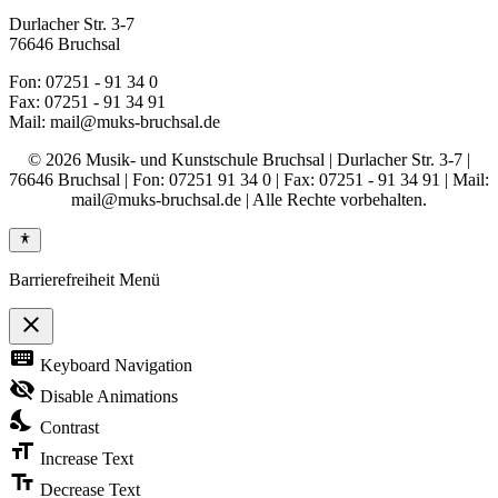
Durlacher Str. 3-7
76646 Bruchsal
Fon: 07251 - 91 34 0
Fax: 07251 - 91 34 91
Mail: mail@muks-bruchsal.de
© 2026 Musik- und Kunstschule Bruchsal | Durlacher Str. 3-7 |
76646 Bruchsal | Fon: 07251 91 34 0 | Fax: 07251 - 91 34 91 | Mail:
mail@muks-bruchsal.de | Alle Rechte vorbehalten.
Barrierefreiheit Menü
close
Toggle
keyboard
Keyboard Navigation
the
visibility
visibility_off
Disable Animations
of
nights_stay
the
Contrast
Accessibility
format_size
Toolbar
Increase Text
text_fields
Decrease Text