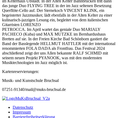
im Kelterhaus Ubstadt. In der Alten Kelter Bahnbrücken tritt dann
das junge Duo FLYING TREE in der im Jazz seltenen Besetzung
Querflöte-Cello auf. Der Sternekoch VINCENT KLINK, ein
begeisterter Jazzmusiker, lädt ebenfalls in der Alten Kelter zu einer
kulinarisch-jazzigen Lesung ein, begleitet von dem italienischen
Gitarristen LORENZO
PETROCCA. Im April wartet das geniale Duo MARIALY
PACHECO (Kuba) und MAX MUTZKE im Bernhardushaus
Bretten auf sie. In der Freien Kirche Bad Schönborn gastiert die
Band der Basslegende HELLMUT HATTLER mit der international
renommierten FOLA DADA als Frontfrau. Das Festival 2024
abschließend zeigt der uns Allen bekannte RALF SCHMID mit
seinem neuen Projekt PYANOOK, was mit den modernsten
Musiktechnologien im Jazz möglich ist.
Kartenreservierungen:
Musik- und Kunstschule Bruchsal
07251-91340/mail@muks-bruchsal.de
Datenschutz
Impressum
Barrierefreiheitserklärung