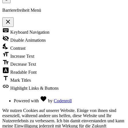
Barrierefreiheit Menü
close
Toggle
keyboard
Keyboard Navigation
the
visibility
visibility_off
Disable Animations
of
nights_stay
the
Contrast
Accessibility
format_size
Toolbar
Increase Text
text_fields
Decrease Text
font_download
Readable Font
title
Mark Titles
link
Highlight Links & Buttons
Love
favorite
Powered with
by
Codenroll
Wir nutzen Cookies auf unserer Website. Einige von ihnen sind
essenziell, während andere uns helfen, diese Website und Ihr
Nutzererlebnis zu verbessern. Ich bin damit einverstanden und kann
meine Einwilligung jederzeit mit Wirkung für die Zukunft