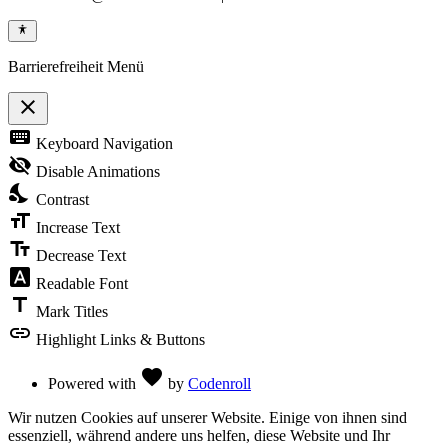
Barrierefreiheit Menü
close
Toggle
keyboard
Keyboard Navigation
the
visibility
visibility_off
Disable Animations
of
nights_stay
the
Contrast
Accessibility
format_size
Toolbar
Increase Text
text_fields
Decrease Text
font_download
Readable Font
title
Mark Titles
link
Highlight Links & Buttons
Love
favorite
Powered with
by
Codenroll
Wir nutzen Cookies auf unserer Website. Einige von ihnen sind
essenziell, während andere uns helfen, diese Website und Ihr