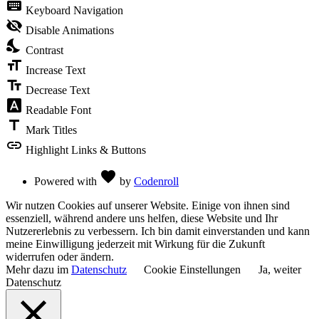
keyboard
Keyboard Navigation
the
visibility
visibility_off
Disable Animations
of
nights_stay
the
Contrast
Accessibility
format_size
Toolbar
Increase Text
text_fields
Decrease Text
font_download
Readable Font
title
Mark Titles
link
Highlight Links & Buttons
Love
favorite
Powered with
by
Codenroll
Wir nutzen Cookies auf unserer Website. Einige von ihnen sind
essenziell, während andere uns helfen, diese Website und Ihr
Nutzererlebnis zu verbessern. Ich bin damit einverstanden und kann
meine Einwilligung jederzeit mit Wirkung für die Zukunft
widerrufen oder ändern.
Mehr dazu im
Datenschutz
Cookie Einstellungen
Ja, weiter
Datenschutz