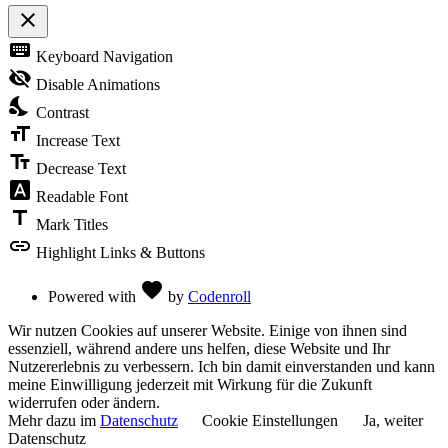
close
Toggle
keyboard
Keyboard Navigation
the
visibility
visibility_off
Disable Animations
of
nights_stay
the
Contrast
Accessibility
format_size
Toolbar
Increase Text
text_fields
Decrease Text
font_download
Readable Font
title
Mark Titles
link
Highlight Links & Buttons
Love
favorite
Powered with
by
Codenroll
Wir nutzen Cookies auf unserer Website. Einige von ihnen sind
essenziell, während andere uns helfen, diese Website und Ihr
Nutzererlebnis zu verbessern. Ich bin damit einverstanden und kann
meine Einwilligung jederzeit mit Wirkung für die Zukunft
widerrufen oder ändern.
Mehr dazu im
Datenschutz
Cookie Einstellungen
Ja, weiter
Datenschutz