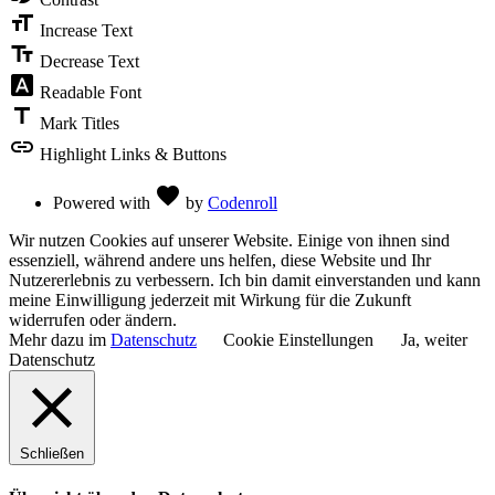
Accessibility
format_size
Toolbar
Increase Text
text_fields
Decrease Text
font_download
Readable Font
title
Mark Titles
link
Highlight Links & Buttons
Love
favorite
Powered with
by
Codenroll
Wir nutzen Cookies auf unserer Website. Einige von ihnen sind
essenziell, während andere uns helfen, diese Website und Ihr
Nutzererlebnis zu verbessern. Ich bin damit einverstanden und kann
meine Einwilligung jederzeit mit Wirkung für die Zukunft
widerrufen oder ändern.
Mehr dazu im
Datenschutz
Cookie Einstellungen
Ja, weiter
Datenschutz
Schließen