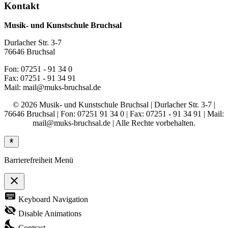
Kontakt
Musik- und Kunstschule Bruchsal
Durlacher Str. 3-7
76646 Bruchsal
Fon: 07251 - 91 34 0
Fax: 07251 - 91 34 91
Mail: mail@muks-bruchsal.de
© 2026 Musik- und Kunstschule Bruchsal | Durlacher Str. 3-7 |
76646 Bruchsal | Fon: 07251 91 34 0 | Fax: 07251 - 91 34 91 | Mail:
mail@muks-bruchsal.de | Alle Rechte vorbehalten.
Barrierefreiheit Menü
close
Toggle
keyboard
Keyboard Navigation
the
visibility
visibility_off
Disable Animations
of
nights_stay
the
Contrast