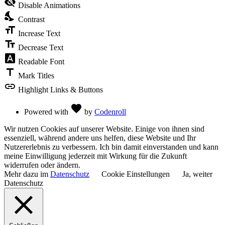
visibility_off
Disable Animations
of
nights_stay
the
Contrast
Accessibility
format_size
Toolbar
Increase Text
text_fields
Decrease Text
font_download
Readable Font
title
Mark Titles
link
Highlight Links & Buttons
Love
favorite
Powered with
by
Codenroll
Wir nutzen Cookies auf unserer Website. Einige von ihnen sind
essenziell, während andere uns helfen, diese Website und Ihr
Nutzererlebnis zu verbessern. Ich bin damit einverstanden und kann
meine Einwilligung jederzeit mit Wirkung für die Zukunft
widerrufen oder ändern.
Mehr dazu im
Datenschutz
Cookie Einstellungen
Ja, weiter
Datenschutz