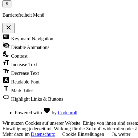
Barrierefreiheit Menü
close
Toggle
keyboard
Keyboard Navigation
the
visibility
visibility_off
Disable Animations
of
nights_stay
the
Contrast
Accessibility
format_size
Toolbar
Increase Text
text_fields
Decrease Text
font_download
Readable Font
title
Mark Titles
link
Highlight Links & Buttons
Love
favorite
Powered with
by
Codenroll
Wir nutzen Cookies auf unserer Website. Einige von ihnen sind essenz
Einwilligung jederzeit mit Wirkung für die Zukunft widerrufen oder ä
Mehr dazu im
Datenschutz
Cookie Einstellungen
Ja, weiter