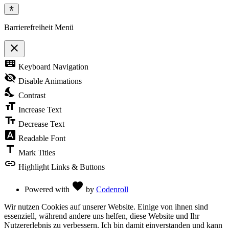
Barrierefreiheit Menü
close
Toggle
keyboard
Keyboard Navigation
the
visibility
visibility_off
Disable Animations
of
nights_stay
the
Contrast
Accessibility
format_size
Toolbar
Increase Text
text_fields
Decrease Text
font_download
Readable Font
title
Mark Titles
link
Highlight Links & Buttons
Love
favorite
Powered with
by
Codenroll
Wir nutzen Cookies auf unserer Website. Einige von ihnen sind
essenziell, während andere uns helfen, diese Website und Ihr
Nutzererlebnis zu verbessern. Ich bin damit einverstanden und kann