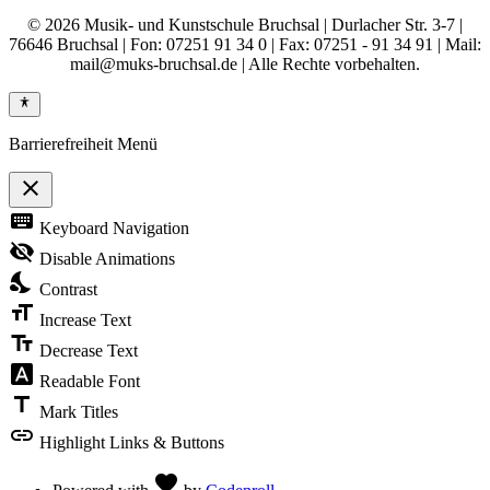
© 2026 Musik- und Kunstschule Bruchsal | Durlacher Str. 3-7 |
76646 Bruchsal | Fon: 07251 91 34 0 | Fax: 07251 - 91 34 91 | Mail:
mail@muks-bruchsal.de | Alle Rechte vorbehalten.
Barrierefreiheit Menü
close
Toggle
keyboard
Keyboard Navigation
the
visibility
visibility_off
Disable Animations
of
nights_stay
the
Contrast
Accessibility
format_size
Toolbar
Increase Text
text_fields
Decrease Text
font_download
Readable Font
title
Mark Titles
link
Highlight Links & Buttons
Love
favorite