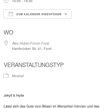
16:00 - 18:45
ZUM KALENDER HINZUFÜGEN
ICS herunterladen
Google Kalender
iCalendar
Office 365
Outlook Live
WO
Alex-Huber-Forum Forst
Hambrücker Str. 61, Forst
VERANSTALTUNGSTYP
Musical
Jekyll & Hyde
Lässt sich das Gute vom Bösen im Menschen trennen und das