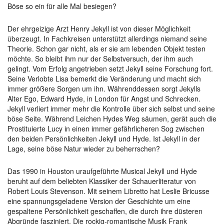
Böse so ein für alle Mal besiegen?
Der ehrgeizige Arzt Henry Jekyll ist von dieser Möglichkeit
überzeugt. In Fachkreisen unterstützt allerdings niemand seine
Theorie. Schon gar nicht, als er sie am lebenden Objekt testen
möchte. So bleibt ihm nur der Selbstversuch, der ihm auch
gelingt. Vom Erfolg angetrieben setzt Jekyll seine Forschung fort.
Seine Verlobte Lisa bemerkt die Veränderung und macht sich
immer größere Sorgen um ihn. Währenddessen sorgt Jekylls
Alter Ego, Edward Hyde, in London für Angst und Schrecken.
Jekyll verliert immer mehr die Kontrolle über sich selbst und seine
böse Seite. Während Leichen Hydes Weg säumen, gerät auch die
Prostituierte Lucy in einen immer gefährlicheren Sog zwischen
den beiden Persönlichkeiten Jekyll und Hyde. Ist Jekyll in der
Lage, seine böse Natur wieder zu beherrschen?
Das 1990 in Houston uraufgeführte Musical Jekyll und Hyde
beruht auf dem beliebten Klassiker der Schauerliteratur von
Robert Louis Stevenson. Mit seinem Libretto hat Leslie Bricusse
eine spannungsgeladene Version der Geschichte um eine
gespaltene Persönlichkeit geschaffen, die durch ihre düsteren
Abgründe fasziniert. Die rockig-romantische Musik Frank