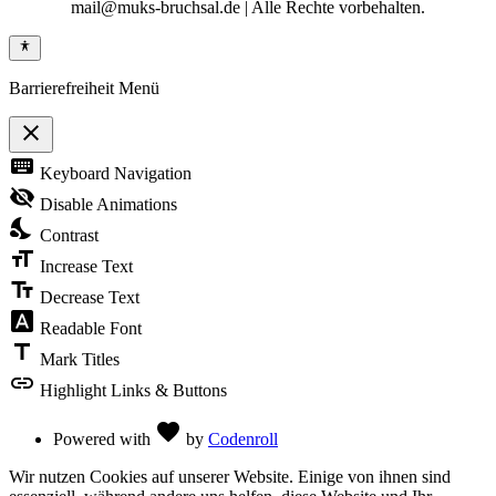
mail@muks-bruchsal.de | Alle Rechte vorbehalten.
Barrierefreiheit Menü
close
Toggle
keyboard
Keyboard Navigation
the
visibility
visibility_off
Disable Animations
of
nights_stay
the
Contrast
Accessibility
format_size
Toolbar
Increase Text
text_fields
Decrease Text
font_download
Readable Font
title
Mark Titles
link
Highlight Links & Buttons
Love
favorite
Powered with
by
Codenroll
Wir nutzen Cookies auf unserer Website. Einige von ihnen sind