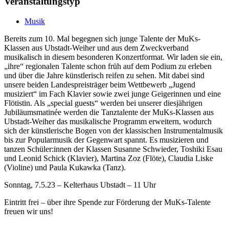
Veranstaltungstyp
Musik
Bereits zum 10. Mal begegnen sich junge Talente der MuKs-
Klassen aus Ubstadt-Weiher und aus dem Zweckverband
musikalisch in diesem besonderen Konzertformat. Wir laden sie ein,
„ihre“ regionalen Talente schon früh auf dem Podium zu erleben
und über die Jahre künstlerisch reifen zu sehen. Mit dabei sind
unsere beiden Landespreisträger beim Wettbewerb „Jugend
musiziert“ im Fach Klavier sowie zwei junge Geigerinnen und eine
Flötistin. Als „special guests“ werden bei unserer diesjährigen
Jubiläumsmatinée werden die Tanztalente der MuKs-Klassen aus
Ubstadt-Weiher das musikalische Programm erweitern, wodurch
sich der künstlerische Bogen von der klassischen Instrumentalmusik
bis zur Popularmusik der Gegenwart spannt. Es musizieren und
tanzen Schüler:innen der Klassen Susanne Schwieder, Toshiki Esau
und Leonid Schick (Klavier), Martina Zoz (Flöte), Claudia Liske
(Violine) und Paula Kukawka (Tanz).
Sonntag, 7.5.23 – Kelterhaus Ubstadt – 11 Uhr
Eintritt frei – über ihre Spende zur Förderung der MuKs-Talente
freuen wir uns!