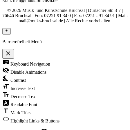
Mail: mail@muks-bruchsal.de
© 2026 Musik- und Kunstschule Bruchsal | Durlacher Str. 3-7 |
76646 Bruchsal | Fon: 07251 91 34 0 | Fax: 07251 - 91 34 91 | Mail:
mail@muks-bruchsal.de | Alle Rechte vorbehalten.
Barrierefreiheit Menü
close
Toggle
keyboard
Keyboard Navigation
the
visibility
visibility_off
Disable Animations
of
nights_stay
the
Contrast
Accessibility
format_size
Toolbar
Increase Text
text_fields
Decrease Text
font_download
Readable Font
title
Mark Titles
link
Highlight Links & Buttons