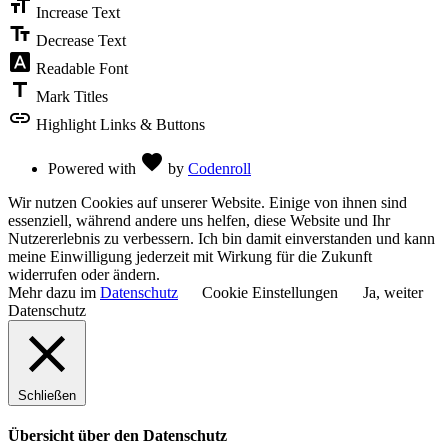
format_size
Toolbar
Increase Text
text_fields
Decrease Text
font_download
Readable Font
title
Mark Titles
link
Highlight Links & Buttons
Love
favorite
Powered with
by
Codenroll
Wir nutzen Cookies auf unserer Website. Einige von ihnen sind
essenziell, während andere uns helfen, diese Website und Ihr
Nutzererlebnis zu verbessern. Ich bin damit einverstanden und kann
meine Einwilligung jederzeit mit Wirkung für die Zukunft
widerrufen oder ändern.
Mehr dazu im
Datenschutz
Cookie Einstellungen
Ja, weiter
Datenschutz
Schließen
Übersicht über den Datenschutz