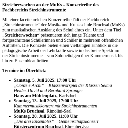
Streicherwochen an der MuKs – Konzertreihe des
Fachbereichs Streichinstrumente
Mit einer facettenreichen Konzertreihe lädt der Fachbereich
„Streichinstrumente“ der Musik- und Kunstschule Bruchsal (MuKs)
zum musikalischen Ausklang des Schuljahres ein. Unter dem Titel
„Streicherwochen“
präsentieren sich junge Talente und
fortgeschrittene Schülerinnen und Schüler in mehreren öffentlichen
Auftritten. Die Konzerte bieten einen vielfältigen Einblick in die
pädagogische Arbeit der Lehrkräfte sowie in das breite Spektrum
der Streichinstrumente – von Solobeiträgen über Kammermusik bis
hin zu Ensembleauftritten.
Termine im Überblick:
Samstag, 5. Juli 2025, 17:00 Uhr
„Corde e Archi“ – Klassenvorspiel der Klassen Selma
Heider-David und Bernhard Spranger
Haus am Mühlenplatz
, Karlsdorf
Sonntag, 13. Juli 2025, 17:00 Uhr
Kammermusikkonzert mit Streichinstrumenten
MuKs Bruchsal
, Rimolini-Saal
Sonntag, 20. Juli 2025, 11:00 Uhr
„Die drei Ensembles“ – Gemeinschaftskonzert
Bürgerzentrum Bruchsal
, Ehrenbergsaal