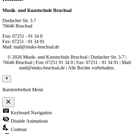
Musik- und Kunstschule Bruchsal
Durlacher Str. 3-7
76646 Bruchsal
Fon: 07251 - 91 34 0
Fax: 07251 - 91 34 91
Mail: mail@muks-bruchsal.de
© 2026 Musik- und Kunstschule Bruchsal | Durlacher Str. 3-7 |
76646 Bruchsal | Fon: 07251 91 34 0 | Fax: 07251 - 91 34 91 | Mail:
mail@muks-bruchsal.de | Alle Rechte vorbehalten.
Barrierefreiheit Menü
close
Toggle
keyboard
Keyboard Navigation
the
visibility
visibility_off
Disable Animations
of
nights_stay
the
Contrast
Accessibility