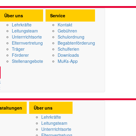
Über uns
Service
Lehrkräfte
Kontakt
Leitungsteam
Gebühren
Unterrrichtsorte
Schulordnung
Elternvertretung
Begabtenförderung
Träger
Schulferien
Förderer
Downloads
Stellenangebote
MuKs-App
k
t
staltungen
Über uns
Lehrkräfte
Leitungsteam
Unterrrichtsorte
Elternvertretung