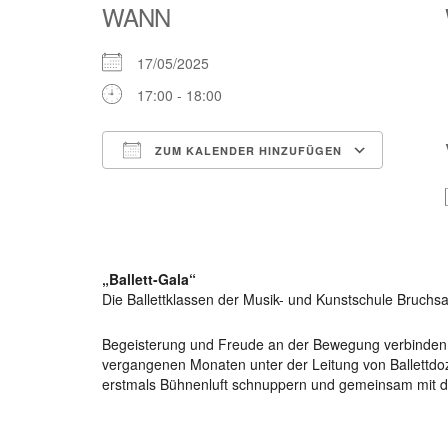
WANN
17/05/2025
17:00 - 18:00
ZUM KALENDER HINZUFÜGEN
ICS herunterladen
Google Kalender
iCalendar
Office 365
Outlook Live
„Ballett-Gala“
Die Ballettklassen der Musik- und Kunstschule Bruchsal
Begeisterung und Freude an der Bewegung verbinden di
vergangenen Monaten unter der Leitung von Ballettdoz
erstmals Bühnenluft schnuppern und gemeinsam mit d