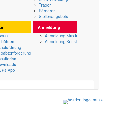
Träger
Förderer
Stellenangebote
ce
Anmeldung
ntakt
Anmeldung Musik
ebühren
Anmeldung Kunst
chulordnung
egabtenförderung
hulferien
ownloads
uKs-App