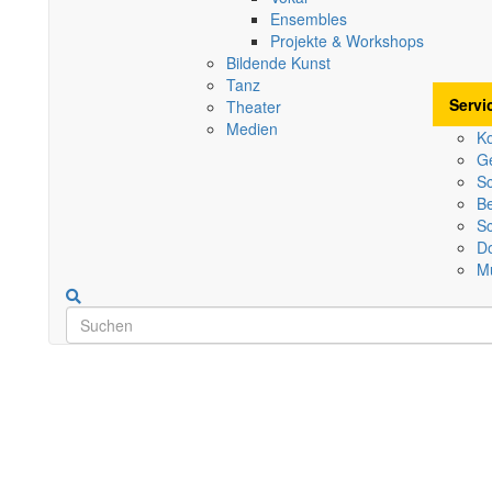
Ensembles
Projekte & Workshops
Bildende Kunst
Tanz
Servi
Theater
Medien
Ko
G
S
B
Sc
D
M