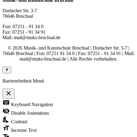
Musik- und Kunstschule Bruchsal
Durlacher Str. 3-7
76646 Bruchsal
Fon: 07251 - 91 34 0
Fax: 07251 - 91 34 91
Mail: mail@muks-bruchsal.de
© 2026 Musik- und Kunstschule Bruchsal | Durlacher Str. 3-7 |
76646 Bruchsal | Fon: 07251 91 34 0 | Fax: 07251 - 91 34 91 | Mail:
mail@muks-bruchsal.de | Alle Rechte vorbehalten.
Barrierefreiheit Menü
close
Toggle
keyboard
Keyboard Navigation
the
visibility
visibility_off
Disable Animations
of
nights_stay
the
Contrast
Accessibility
format_size
Toolbar
Increase Text
text_fields