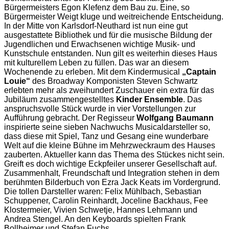
Bürgermeisters Egon Klefenz dem Bau zu. Eine, so
Bürgermeister Weigt kluge und weitreichende Entscheidung.
In der Mitte von Karlsdorf-Neuthard ist nun eine gut
ausgestattete Bibliothek und für die musische Bildung der
Jugendlichen und Erwachsenen wichtige Musik- und
Kunstschule entstanden. Nun gilt es weiterhin dieses Haus
mit kulturellem Leben zu füllen. Das war an diesem
Wochenende zu erleben. Mit dem Kindermusical
„Captain
Louie“
des Broadway Komponisten Steven Schwartz
erlebten mehr als zweihundert Zuschauer ein extra für das
Jubiläum zusammengestelltes
Kinder Ensemble
. Das
anspruchsvolle Stück wurde in vier Vorstellungen zur
Aufführung gebracht. Der Regisseur
Wolfgang Baumann
inspirierte seine sieben Nachwuchs Musicaldarsteller so,
dass diese mit Spiel, Tanz und Gesang eine wunderbare
Welt auf die kleine Bühne im Mehrzweckraum des Hauses
zauberten. Aktueller kann das Thema des Stückes nicht sein.
Greift es doch wichtige Eckpfeiler unserer Gesellschaft auf.
Zusammenhalt, Freundschaft und Integration stehen in dem
berühmten Bilderbuch von Ezra Jack Keats im Vordergrund.
Die tollen Darsteller waren: Felix Mühlbach, Sebastian
Schuppener, Carolin Reinhardt, Joceline Backhaus, Fee
Klostermeier, Vivien Schwetje, Hannes Lehmann und
Andrea Stengel. An den Keyboards spielten Frank
Bollheimer und Stefan Fuchs.