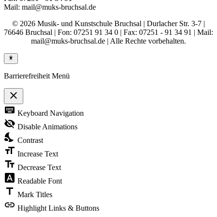
Mail: mail@muks-bruchsal.de
© 2026 Musik- und Kunstschule Bruchsal | Durlacher Str. 3-7 |
76646 Bruchsal | Fon: 07251 91 34 0 | Fax: 07251 - 91 34 91 | Mail:
mail@muks-bruchsal.de | Alle Rechte vorbehalten.
Barrierefreiheit Menü
close
Toggle
keyboard
Keyboard Navigation
the
visibility
visibility_off
Disable Animations
of
nights_stay
the
Contrast
Accessibility
format_size
Toolbar
Increase Text
text_fields
Decrease Text
font_download
Readable Font
title
Mark Titles
link
Highlight Links & Buttons