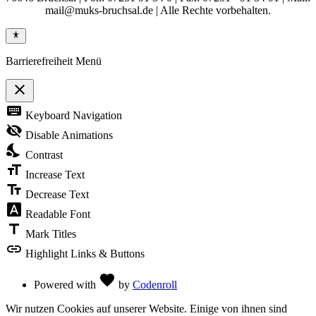
mail@muks-bruchsal.de | Alle Rechte vorbehalten.
Barrierefreiheit Menü
close
Toggle
keyboard
Keyboard Navigation
the
visibility
visibility_off
Disable Animations
of
nights_stay
the
Contrast
Accessibility
format_size
Toolbar
Increase Text
text_fields
Decrease Text
font_download
Readable Font
title
Mark Titles
link
Highlight Links & Buttons
Love
favorite
Powered with
by
Codenroll
Wir nutzen Cookies auf unserer Website. Einige von ihnen sind