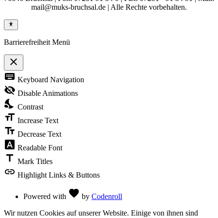
mail@muks-bruchsal.de | Alle Rechte vorbehalten.
Barrierefreiheit Menü
close
Toggle
keyboard
Keyboard Navigation
the
visibility
visibility_off
Disable Animations
of
nights_stay
the
Contrast
Accessibility
format_size
Toolbar
Increase Text
text_fields
Decrease Text
font_download
Readable Font
title
Mark Titles
link
Highlight Links & Buttons
Love
favorite
Powered with
by
Codenroll
Wir nutzen Cookies auf unserer Website. Einige von ihnen sind