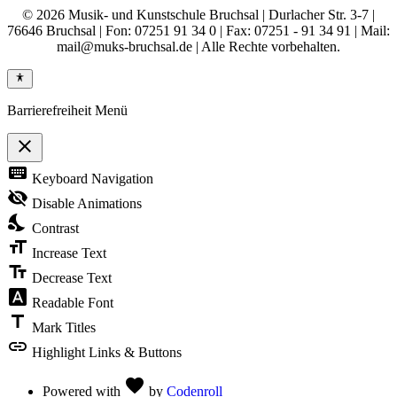
© 2026 Musik- und Kunstschule Bruchsal | Durlacher Str. 3-7 |
76646 Bruchsal | Fon: 07251 91 34 0 | Fax: 07251 - 91 34 91 | Mail:
mail@muks-bruchsal.de | Alle Rechte vorbehalten.
Barrierefreiheit Menü
close
Toggle
keyboard
Keyboard Navigation
the
visibility
visibility_off
Disable Animations
of
nights_stay
the
Contrast
Accessibility
format_size
Toolbar
Increase Text
text_fields
Decrease Text
font_download
Readable Font
title
Mark Titles
link
Highlight Links & Buttons
Love
favorite
Powered with
by
Codenroll