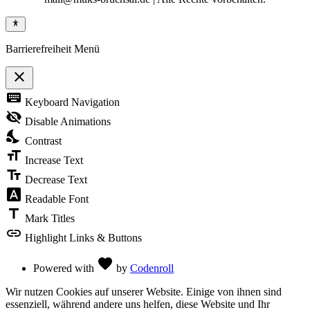
Barrierefreiheit Menü
close
Toggle
keyboard
Keyboard Navigation
the
visibility
visibility_off
Disable Animations
of
nights_stay
the
Contrast
Accessibility
format_size
Toolbar
Increase Text
text_fields
Decrease Text
font_download
Readable Font
title
Mark Titles
link
Highlight Links & Buttons
Love
favorite
Powered with
by
Codenroll
Wir nutzen Cookies auf unserer Website. Einige von ihnen sind
essenziell, während andere uns helfen, diese Website und Ihr