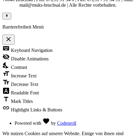
mail@muks-bruchsal.de | Alle Rechte vorbehalten.
Barrierefreiheit Menü
close
Toggle
keyboard
Keyboard Navigation
the
visibility
visibility_off
Disable Animations
of
nights_stay
the
Contrast
Accessibility
format_size
Toolbar
Increase Text
text_fields
Decrease Text
font_download
Readable Font
title
Mark Titles
link
Highlight Links & Buttons
Love
favorite
Powered with
by
Codenroll
Wir nutzen Cookies auf unserer Website. Einige von ihnen sind