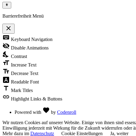
Barrierefreiheit Menü
close
Toggle
keyboard
Keyboard Navigation
the
visibility
visibility_off
Disable Animations
of
nights_stay
the
Contrast
Accessibility
format_size
Toolbar
Increase Text
text_fields
Decrease Text
font_download
Readable Font
title
Mark Titles
link
Highlight Links & Buttons
Love
favorite
Powered with
by
Codenroll
Wir nutzen Cookies auf unserer Website. Einige von ihnen sind essenz
Einwilligung jederzeit mit Wirkung für die Zukunft widerrufen oder ä
Mehr dazu im
Datenschutz
Cookie Einstellungen
Ja, weiter