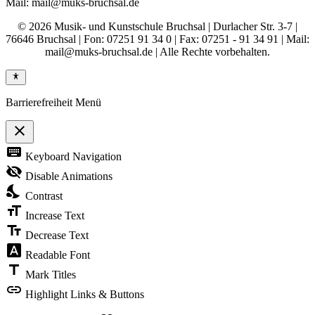
Mail: mail@muks-bruchsal.de
© 2026 Musik- und Kunstschule Bruchsal | Durlacher Str. 3-7 |
76646 Bruchsal | Fon: 07251 91 34 0 | Fax: 07251 - 91 34 91 | Mail:
mail@muks-bruchsal.de | Alle Rechte vorbehalten.
Barrierefreiheit Menü
close
Toggle
keyboard
Keyboard Navigation
the
visibility
visibility_off
Disable Animations
of
nights_stay
the
Contrast
Accessibility
format_size
Toolbar
Increase Text
text_fields
Decrease Text
font_download
Readable Font
title
Mark Titles
link
Highlight Links & Buttons