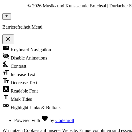
© 2026 Musik- und Kunstschule Bruchsal | Durlacher Str
Barrierefreiheit Menü
close
Toggle
keyboard
Keyboard Navigation
the
visibility
visibility_off
Disable Animations
of
nights_stay
the
Contrast
Accessibility
format_size
Toolbar
Increase Text
text_fields
Decrease Text
font_download
Readable Font
title
Mark Titles
link
Highlight Links & Buttons
Love
favorite
Powered with
by
Codenroll
Wir nutzen Cookies auf unserer Website. Einige von ihnen sind essenz