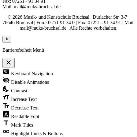
Fax: 07251 - 91 34 91
Mail: mail@muks-bruchsal.de
© 2026 Musik- und Kunstschule Bruchsal | Durlacher Str. 3-7 |
76646 Bruchsal | Fon: 07251 91 34 0 | Fax: 07251 - 91 34 91 | Mail:
mail@muks-bruchsal.de | Alle Rechte vorbehalten.
Barrierefreiheit Menü
close
Toggle
keyboard
Keyboard Navigation
the
visibility
visibility_off
Disable Animations
of
nights_stay
the
Contrast
Accessibility
format_size
Toolbar
Increase Text
text_fields
Decrease Text
font_download
Readable Font
title
Mark Titles
link
Highlight Links & Buttons