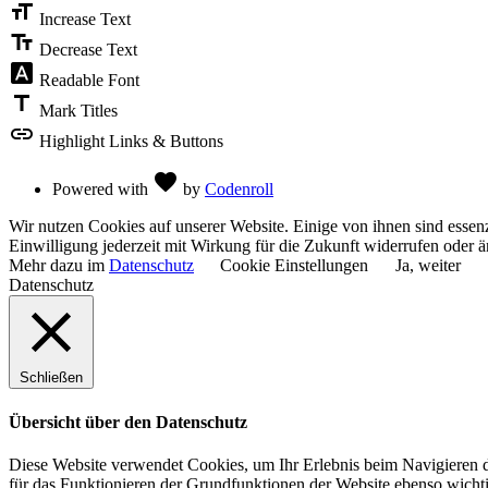
format_size
Toolbar
Increase Text
text_fields
Decrease Text
font_download
Readable Font
title
Mark Titles
link
Highlight Links & Buttons
Love
favorite
Powered with
by
Codenroll
Wir nutzen Cookies auf unserer Website. Einige von ihnen sind essenz
Einwilligung jederzeit mit Wirkung für die Zukunft widerrufen oder ä
Mehr dazu im
Datenschutz
Cookie Einstellungen
Ja, weiter
Datenschutz
Schließen
Übersicht über den Datenschutz
Diese Website verwendet Cookies, um Ihr Erlebnis beim Navigieren du
für das Funktionieren der Grundfunktionen der Website ebenso wichti