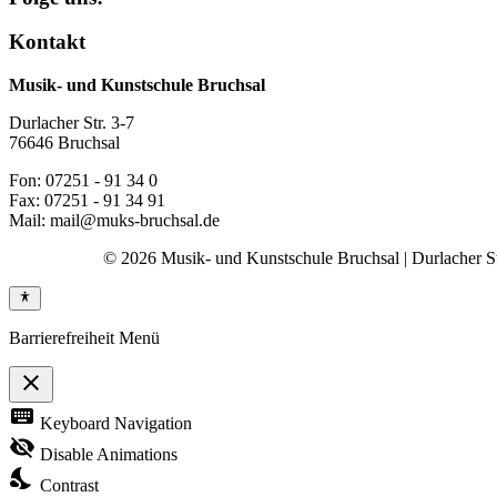
Kontakt
Musik- und Kunstschule Bruchsal
Durlacher Str. 3-7
76646 Bruchsal
Fon: 07251 - 91 34 0
Fax: 07251 - 91 34 91
Mail: mail@muks-bruchsal.de
© 2026 Musik- und Kunstschule Bruchsal | Durlacher Str
Barrierefreiheit Menü
close
Toggle
keyboard
Keyboard Navigation
the
visibility
visibility_off
Disable Animations
of
nights_stay
the
Contrast
Accessibility