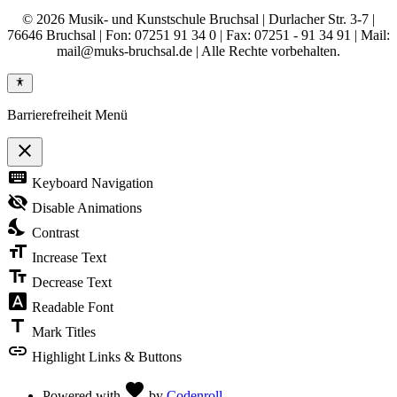
© 2026 Musik- und Kunstschule Bruchsal | Durlacher Str. 3-7 |
76646 Bruchsal | Fon: 07251 91 34 0 | Fax: 07251 - 91 34 91 | Mail:
mail@muks-bruchsal.de | Alle Rechte vorbehalten.
Barrierefreiheit Menü
close
Toggle
keyboard
Keyboard Navigation
the
visibility
visibility_off
Disable Animations
of
nights_stay
the
Contrast
Accessibility
format_size
Toolbar
Increase Text
text_fields
Decrease Text
font_download
Readable Font
title
Mark Titles
link
Highlight Links & Buttons
Love
favorite
Powered with
by
Codenroll