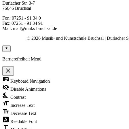
Durlacher Str. 3-7
76646 Bruchsal
Fon: 07251 - 91 34 0
Fax: 07251 - 91 34 91
Mail: mail@muks-bruchsal.de
© 2026 Musik- und Kunstschule Bruchsal | Durlacher Str
Barrierefreiheit Menü
close
Toggle
keyboard
Keyboard Navigation
the
visibility
visibility_off
Disable Animations
of
nights_stay
the
Contrast
Accessibility
format_size
Toolbar
Increase Text
text_fields
Decrease Text
font_download
Readable Font
title