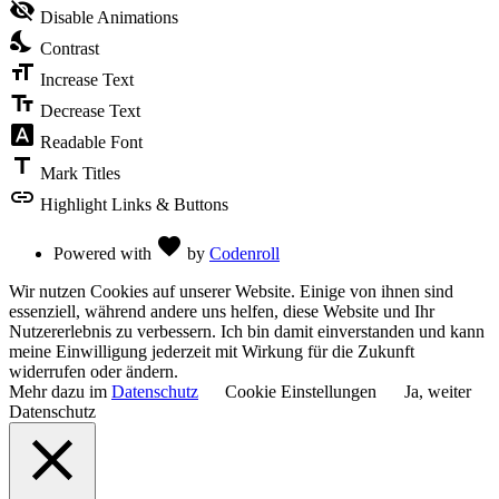
visibility
visibility_off
Disable Animations
of
nights_stay
the
Contrast
Accessibility
format_size
Toolbar
Increase Text
text_fields
Decrease Text
font_download
Readable Font
title
Mark Titles
link
Highlight Links & Buttons
Love
favorite
Powered with
by
Codenroll
Wir nutzen Cookies auf unserer Website. Einige von ihnen sind
essenziell, während andere uns helfen, diese Website und Ihr
Nutzererlebnis zu verbessern. Ich bin damit einverstanden und kann
meine Einwilligung jederzeit mit Wirkung für die Zukunft
widerrufen oder ändern.
Mehr dazu im
Datenschutz
Cookie Einstellungen
Ja, weiter
Datenschutz