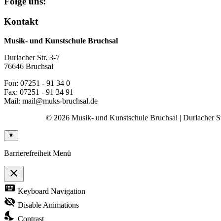
Folge uns:
Kontakt
Musik- und Kunstschule Bruchsal
Durlacher Str. 3-7
76646 Bruchsal
Fon: 07251 - 91 34 0
Fax: 07251 - 91 34 91
Mail: mail@muks-bruchsal.de
© 2026 Musik- und Kunstschule Bruchsal | Durlacher Str
Barrierefreiheit Menü
close
Toggle
keyboard
Keyboard Navigation
the
visibility
visibility_off
Disable Animations
of
nights_stay
the
Contrast
Accessibility