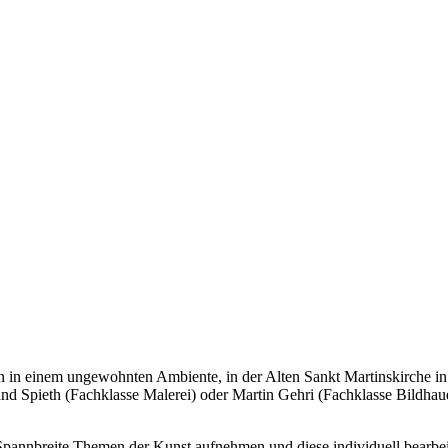
 in einem ungewohnten Ambiente, in der Alten Sankt Martinskirche in 
land Spieth (Fachklasse Malerei) oder Martin Gehri (Fachklasse Bildhau
 Spannbreite Themen der Kunst aufnehmen und diese individuell bearbei