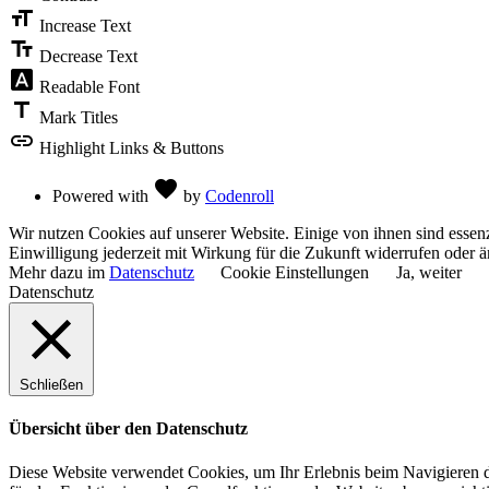
format_size
Toolbar
Increase Text
text_fields
Decrease Text
font_download
Readable Font
title
Mark Titles
link
Highlight Links & Buttons
Love
favorite
Powered with
by
Codenroll
Wir nutzen Cookies auf unserer Website. Einige von ihnen sind essenz
Einwilligung jederzeit mit Wirkung für die Zukunft widerrufen oder ä
Mehr dazu im
Datenschutz
Cookie Einstellungen
Ja, weiter
Datenschutz
Schließen
Übersicht über den Datenschutz
Diese Website verwendet Cookies, um Ihr Erlebnis beim Navigieren du