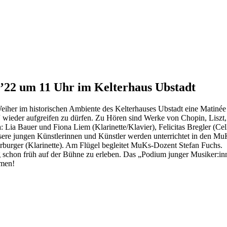
’22 um 11 Uhr im Kelterhaus Ubstadt
iher im historischen Ambiente des Kelterhauses Ubstadt eine Matinée 
“ wieder aufgreifen zu dürfen. Zu Hören sind Werke von Chopin, Liszt
: Lia Bauer und Fiona Liem (Klarinette/Klavier), Felicitas Bregler (
re jungen Künstlerinnen und Künstler werden unterrichtet in den MuK
urger (Klarinette). Am Flügel begleitet MuKs-Dozent Stefan Fuchs.
schon früh auf der Bühne zu erleben. Das „Podium junger Musiker:innen“
mmen!