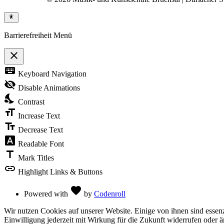
Barrierefreiheit Menü
close
Toggle
keyboard
Keyboard Navigation
the
visibility
visibility_off
Disable Animations
of
nights_stay
the
Contrast
Accessibility
format_size
Toolbar
Increase Text
text_fields
Decrease Text
font_download
Readable Font
title
Mark Titles
link
Highlight Links & Buttons
Love
favorite
Powered with
by
Codenroll
Wir nutzen Cookies auf unserer Website. Einige von ihnen sind essenz
Einwilligung jederzeit mit Wirkung für die Zukunft widerrufen oder ä