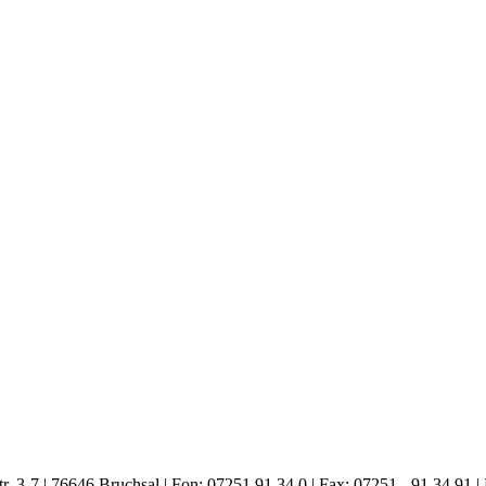
. 3-7 | 76646 Bruchsal | Fon: 07251 91 34 0 | Fax: 07251 - 91 34 91 |