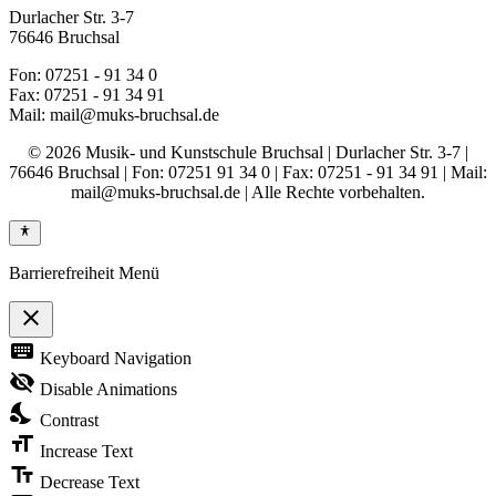
Durlacher Str. 3-7
76646 Bruchsal
Fon: 07251 - 91 34 0
Fax: 07251 - 91 34 91
Mail: mail@muks-bruchsal.de
© 2026 Musik- und Kunstschule Bruchsal | Durlacher Str. 3-7 |
76646 Bruchsal | Fon: 07251 91 34 0 | Fax: 07251 - 91 34 91 | Mail:
mail@muks-bruchsal.de | Alle Rechte vorbehalten.
Barrierefreiheit Menü
close
Toggle
keyboard
Keyboard Navigation
the
visibility
visibility_off
Disable Animations
of
nights_stay
the
Contrast
Accessibility
format_size
Toolbar
Increase Text
text_fields
Decrease Text