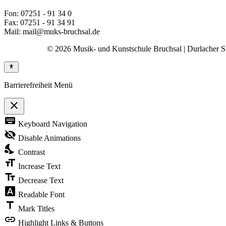
Fon: 07251 - 91 34 0
Fax: 07251 - 91 34 91
Mail: mail@muks-bruchsal.de
© 2026 Musik- und Kunstschule Bruchsal | Durlacher Str
Barrierefreiheit Menü
close
Toggle
keyboard
Keyboard Navigation
the
visibility
visibility_off
Disable Animations
of
nights_stay
the
Contrast
Accessibility
format_size
Toolbar
Increase Text
text_fields
Decrease Text
font_download
Readable Font
title
Mark Titles
link
Highlight Links & Buttons