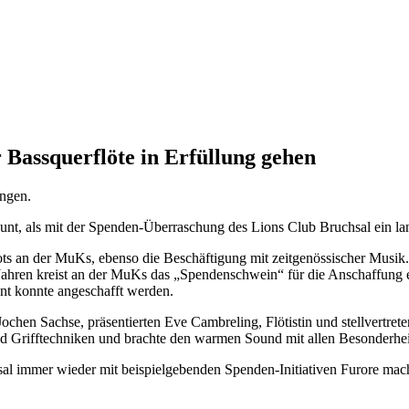
 Bassquerflöte in Erfüllung gehen
ingen.
t, als mit der Spenden-Überraschung des Lions Club Bruchsal ein lan
bots an der MuKs, ebenso die Beschäftigung mit zeitgenössischer Musik
Jahren kreist an der MuKs das „Spendenschwein“ für die Anschaffung e
nt konnte angeschafft werden.
ochen Sachse, präsentierten Eve Cambreling, Flötistin und stellvertre
d Grifftechniken und brachte den warmen Sound mit allen Besonderhei
al immer wieder mit beispielgebenden Spenden-Initiativen Furore mache